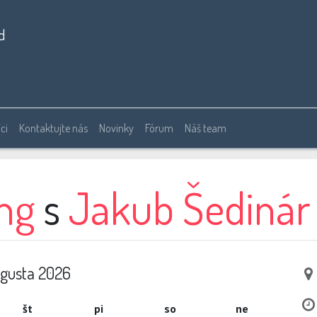
d
ci
Kontaktujte nás
Novinky
Fórum
Náš team
ng
s
Jakub Šedinár
gusta 2026
št
pi
so
ne