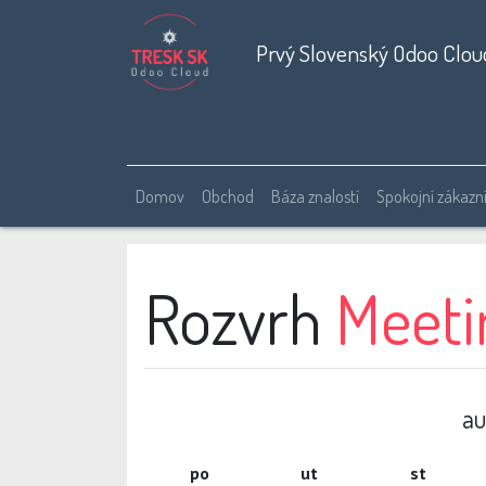
Prvý Slovenský Odoo Clou
Domov
Obchod
Báza znalostí
Spokojní zákazní
Rozvrh
Meeti
au
po
ut
st