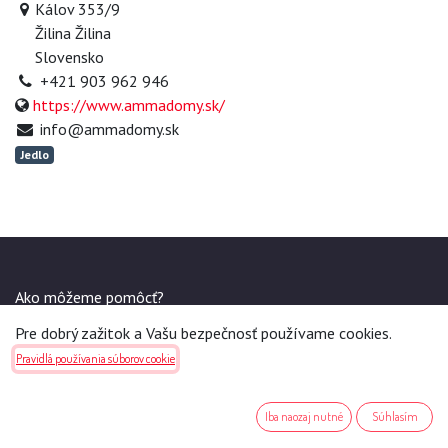
Kálov 353/9
Žilina Žilina
Slovensko
+421 903 962 946
https://www.ammadomy.sk/
info@ammadomy.sk
Jedlo
Ako môžeme pomôcť?
Kontaktujte nás kedykoľvek
Pre dobrý zažitok a Vašu bezpečnosť používame cookies.
Pravidlá používania súborov cookie
Sme tu pre Vás v pracovné dni medzi 9:30 a 16:00.
Iba naozaj nutné
Súhlasím
Odporúčame: