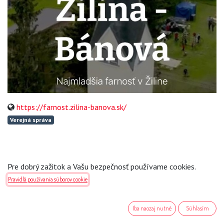
https://farnost.zilina-banova.sk/
Verejná správa
Pre dobrý zažitok a Vašu bezpečnosť používame cookies.
Pravidlá používania súborov cookie
Ako môžeme pomôcť?
Kontaktujte nás kedykoľvek
Iba naozaj nutné
Súhlasím