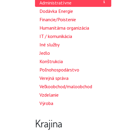
1
Administratívne
3
Dodávka Energie
1
Financie/Poistenie
2
Humanitárna organizácia
6
IT / komunikácia
1
Iné služby
3
Jedlo
2
Konštrukcia
1
Poľnohospodárstvo
1
Verejná správa
1
Veľkoobchod/maloobchod
1
Vzdelanie
1
Výroba
Krajina