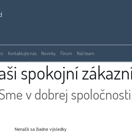
d
ci
Kontaktujte nás
Novinky
Fórum
Náš team
aši spokojní zákazní
Sme v dobrej spoločnost
Nenašli sa žiadne výsledky