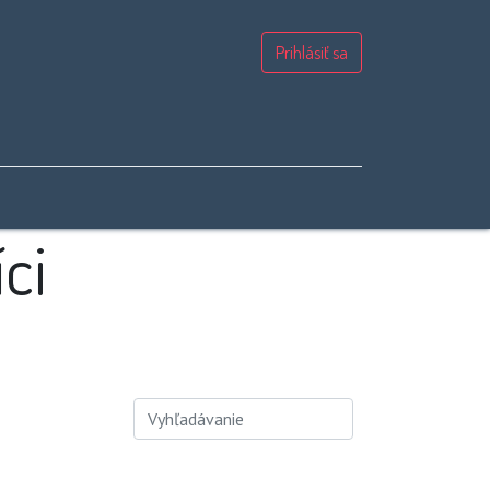
Prihlásiť sa
ci
i