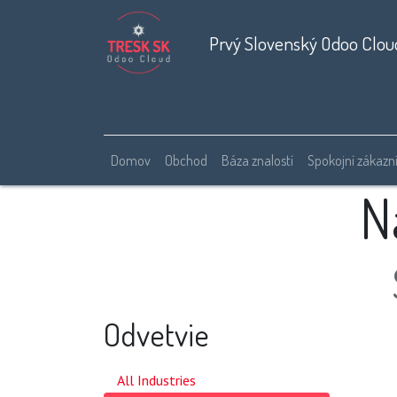
Prvý Slovenský Odoo Clou
Domov
Obchod
Báza znalostí
Spokojní zákazní
N
Odvetvie
24
All Industries