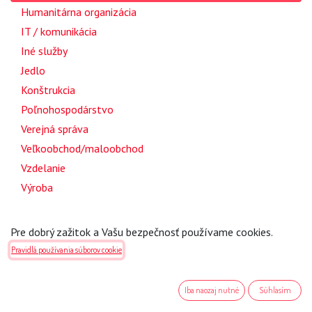
2
Humanitárna organizácia
6
IT / komunikácia
1
Iné služby
3
Jedlo
2
Konštrukcia
1
Poľnohospodárstvo
1
Verejná správa
1
Veľkoobchod/maloobchod
1
Vzdelanie
1
Výroba
Krajina
Pre dobrý zažitok a Vašu bezpečnosť používame cookies.
Pravidlá používania súborov cookie
1
Všetky krajiny
0
Slovensko
Iba naozaj nutné
Súhlasím
1
Česká Republika