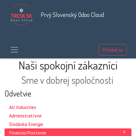
Prvý Slovenský Odoo Cloud
Prihlásiť sa
Naši spokojní zákazníci
Sme v dobrej spoločnosti
Odvetvie
24
All Industries
1
Administratívne
3
Dodávka Energie
1
Financie/Poistenie