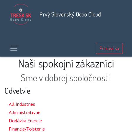
Prvý Slovenský Odoo Cloud
Prihlásiť sa
Naši spokojní zákazníci
Sme v dobrej spoločnosti
Odvetvie
24
All Industries
1
Administratívne
3
Dodávka Energie
1
Financie/Poistenie