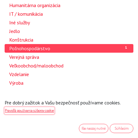
2
Humanitárna organizácia
6
IT / komunikácia
1
Iné služby
3
Jedlo
2
Konštrukcia
1
Poľnohospodárstvo
1
Verejná správa
1
Veľkoobchod/maloobchod
1
Vzdelanie
1
Výroba
Krajina
Pre dobrý zažitok a Vašu bezpečnosť používame cookies.
Pravidlá používania súborov cookie
1
Všetky krajiny
1
Česká Republika
Iba naozaj nutné
Súhlasím