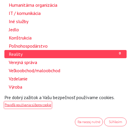
2
Humanitárna organizácia
6
IT / komunikácia
1
Iné služby
3
Jedlo
2
Konštrukcia
1
Poľnohospodárstvo
0
Reality
1
Verejná správa
1
Veľkoobchod/maloobchod
1
Vzdelanie
1
Výroba
Pre dobrý zažitok a Vašu bezpečnosť používame cookies.
Krajina
Pravidlá používania súborov cookie
0
Všetky krajiny
Iba naozaj nutné
Súhlasím