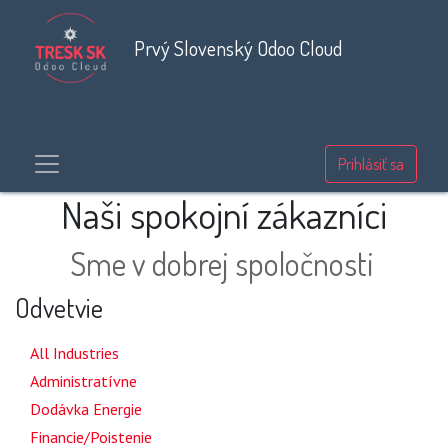
Prvý Slovenský Odoo Cloud
Prihlásiť sa
Naši spokojní zákazníci
Sme v dobrej spoločnosti
Odvetvie
24
All Industries
1
Administratívne
3
Dodávka Energie
1
Financie/Poistenie