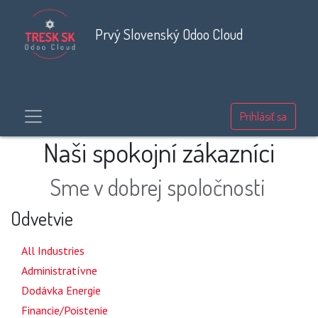
Prvý Slovenský Odoo Cloud
Prihlásiť sa
Naši spokojní zákazníci
Sme v dobrej spoločnosti
Odvetvie
24
All Industries
1
Administratívne
3
Dodávka Energie
1
Financie/Poistenie