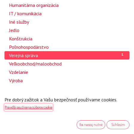
2
Humanitárna organizácia
6
IT / komunikácia
1
Iné služby
3
Jedlo
2
Konštrukcia
1
Poľnohospodárstvo
1
Verejná správa
1
Veľkoobchod/maloobchod
1
Vzdelanie
1
Výroba
Krajina
Pre dobrý zažitok a Vašu bezpečnosť používame cookies.
Pravidlá používania súborov cookie
1
Všetky krajiny
0
Česká Republika
Iba naozaj nutné
Súhlasím