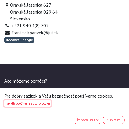
Oravská Jasenica 627
Oravská Jasenica 029 64
Slovensko
+421 940 499 707
frantisek.parizek@jut.sk
Dodávka Energie
Ako môžeme pomôcť?
Kontaktujte nás kedykoľvek
Pre dobrý zažitok a Vašu bezpečnosť používame cookies.
Sme tu pre Vás v pracovné dni medzi 9:30 a 16:00.
Pravidlá používania súborov cookie
Iba naozaj nutné
Súhlasím
Odporúčame: