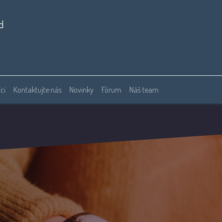
d
ci
Kontaktujte nás
Novinky
Fórum
Náš team